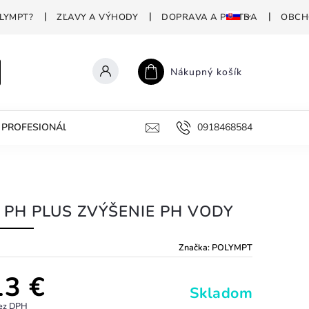
LYMPT?
ZĽAVY A VÝHODY
DOPRAVA A PLATBA
OBCH
Nákupný košík
PROFESIONÁLNA DEZINFEKCIA
PREČO POLYMPT?
0918468584
AKO 
 PH PLUS ZVÝŠENIE PH VODY
Značka:
POLYMPT
13 €
Skladom
bez DPH