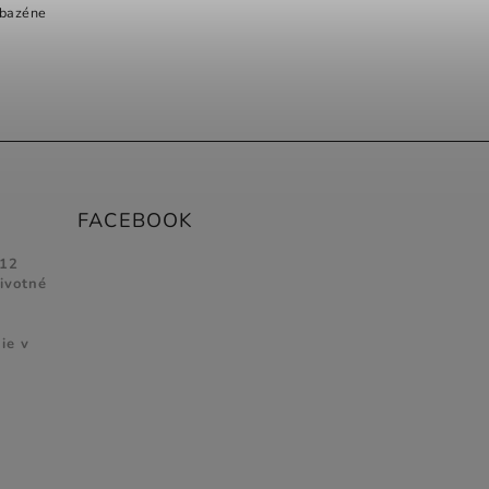
 bazéne
FACEBOOK
 12
životné
ie v