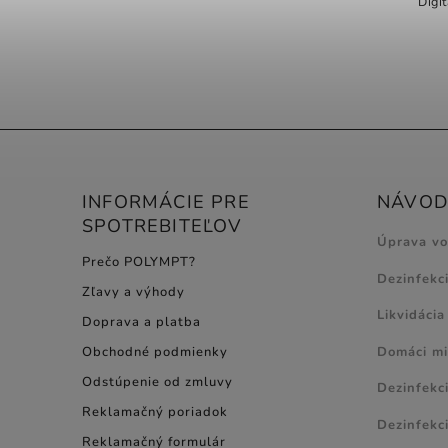
Digi
INFORMÁCIE PRE
NÁVODY
SPOTREBITEĽOV
Úprava v
Prečo POLYMPT?
Dezinfekc
Zľavy a výhody
Likvidácia
Doprava a platba
Domáci mi
Obchodné podmienky
Odstúpenie od zmluvy
Dezinfekc
Reklamačný poriadok
Dezinfekci
Reklamačný formulár