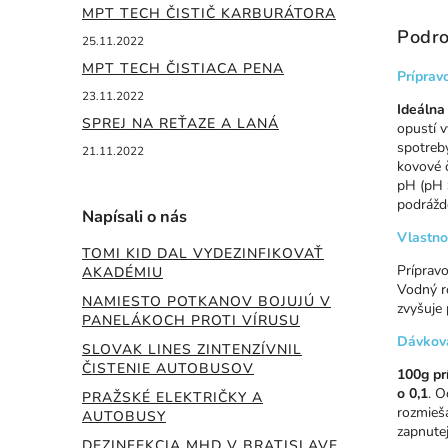
MPT TECH ČISTIČ KARBURÁTORA
Podro
25.11.2022
MPT TECH ČISTIACA PENA
Príprav
23.11.2022
Ideálna
SPREJ NA REŤAZE A LANÁ
opustí v
spotreby
21.11.2022
kovové č
pH (pH >
podrážde
Napísali o nás
Vlastno
TOMI KID DAL VYDEZINFIKOVAŤ
Príprav
AKADÉMIU
Vodný ro
NAMIESTO POTKANOV BOJUJÚ V
zvyšuje
PANELÁKOCH PROTI VÍRUSU
Dávkov
SLOVAK LINES ZINTENZÍVNIL
ČISTENIE AUTOBUSOV
100g pr
o 0,1
. 
PRAŽSKÉ ELEKTRIČKY A
rozmieša
AUTOBUSY
zapnutej 
DEZINFEKCIA MHD V BRATISLAVE