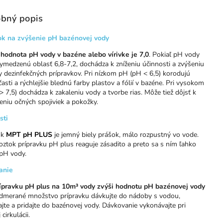
bný popis
ok na zvýšenie pH bazénovej vody
 hodnota pH vody v bazéne alebo vírivke je 7,0
. Pokiaľ pH vody
ymedzenú oblasť 6,8-7,2, dochádza k zníženiu účinnosti a zvýšeniu
 dezinfekčných prípravkov. Pri nízkom pH (pH < 6,5) korodujú
asti a rýchlejšie blednú farby plastov a fólií v bazéne. Pri vysokom
 7,5) dochádza k zakaleniu vody a tvorbe rias. Môže tiež dôjsť k
niu očných spojiviek a pokožky.
sti
ok
MPT pH PLUS
je jemný biely prášok, málo rozpustný vo vode.
ztok prípravku pH plus reaguje zásadito a preto sa s ním ľahko
 pH vody.
anie
ípravku pH plus na 10m³ vody zvýši hodnotu pH bazénovej vody
Odmerané množstvo prípravku dávkujte do nádoby s vodou,
jte a pridajte do bazénovej vody. Dávkovanie vykonávajte pri
cirkulácii.