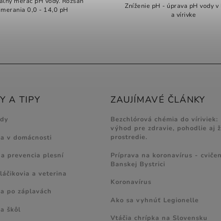
tálny merač pH vody. Rozsah
Zníženie pH - úprava pH vody v
merania 0,0 - 14,0 pH
a vírivke
 A TIPY
ZAUJÍMAVÉ ČLÁNKY
ody
Bezchlórová chémia do víriviek:
výhod pre zdravie, pohodlie aj 
prostredie.
ia v domácnosti
Príprava na koronavírus - cvičen
 a prevencia plesní
Banskej Bystrici
láčikovia a veterina
Koronavírus
ia po záplavách
Ako sa vyhnúť Legionelle
a škôl
Vtáčia chrípka na Slovensku