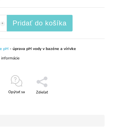
Pridať do košíka
ie pH
- úprava pH vody v bazéne a vírivke
 informácie
Opýtať sa
Zdieľať