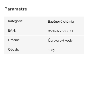
Parametre
Kategória
:
Bazénová chémia
EAN
:
8586022650871
Určenie
:
Úprava pH vody
Obsah
:
1 kg