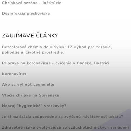
Chrípková sezóna - inštitúcie
Dezinfekcia pieskoviska
ZAUJÍMAVÉ ČLÁNKY
Bezchlórová chémia do víriviek: 12 výhod pre zdravie,
pohodlie aj životné prostredie.
Príprava na koronavírus - cvičenie v Banskej Bystrici
Koronavírus
Ako sa vyhnúť Legionelle
Vtáčia chrípka na Slovensku
Naozaj "hygienické" vreckovky?
Je klimatizácia zodpovedná za zvýšenú návštevnosť lekára?
Zdravotné riziko vyplývajúce zo vzduchotechnických zariadení