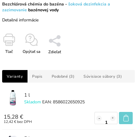
Bezchlórová chémia do bazéna -
šoková dezinfekcia a
zazimovanie
bazénovej vody
Detailné informácie
Tlač
Opýtať sa
Zdieľať
Varianty
Popis
Podobné (3)
Súvisiace súbory (3)
1 l
Skladom
EAN:
8586022650925
15,28 €
12,42 € bez DPH