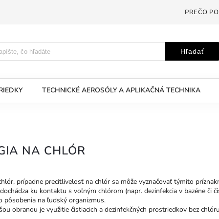
PREČO PO
Hľadať
RIEDKY
TECHNICKÉ AEROSÓLY A APLIKAČNÁ TECHNIKA
GIA NA CHLÓR
chlór, prípadne precitlivelosť na chlór sa môže vyznačovať týmito príznakm
dochádza ku kontaktu s voľným chlórom (napr. dezinfekcia v bazéne či čist
o pôsobenia na ľudský organizmus.
ou obranou je využitie čistiacich a dezinfekčných prostriedkov bez chlóru