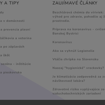
 A TIPY
ZAUJÍMAVÉ ČLÁNKY
ody
Bezchlórová chémia do víriviek:
výhod pre zdravie, pohodlie aj 
prostredie.
ia v domácnosti
Príprava na koronavírus - cvičen
 a prevencia plesní
Banskej Bystrici
láčikovia a veterina
Koronavírus
ia po záplavách
Ako sa vyhnúť Legionelle
a škôl
Vtáčia chrípka na Slovensku
sezóna - inštitúcie
Naozaj "hygienické" vreckovky?
ia pieskoviska
Je klimatizácia zodpovedná za 
návštevnosť lekára?
Zdravotné riziko vyplývajúce zo
vzduchotechnických zariadení
Radí MVDr. Ladislav Šranko