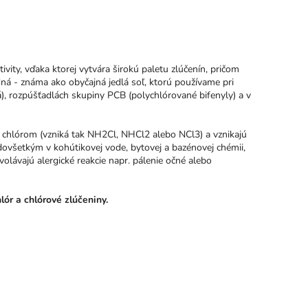
ivity, vďaka ktorej vytvára širokú paletu zlúčenín, pričom
dná - známa ako obyčajná jedlá soľ, ktorú používame pri
vá), rozpúšťadlách skupiny PCB (polychlórované bifenyly) a v
 chlórom (vzniká tak NH2Cl, NHCl2 alebo NCl3) a vznikajú
dovšetkým v kohútikovej vode, bytovej a bazénovej chémii,
lávajú alergické reakcie napr. pálenie očné alebo
ór a chlórové zlúčeniny.