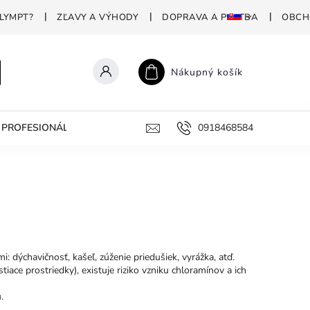
LYMPT?
ZĽAVY A VÝHODY
DOPRAVA A PLATBA
OBCH
Nákupný košík
PROFESIONÁLNA DEZINFEKCIA
PREČO POLYMPT?
0918468584
AKO 
i: dýchavičnosť, kašeľ, zúženie priedušiek, vyrážka, atď.
iace prostriedky), existuje riziko vzniku chloramínov a ich
.