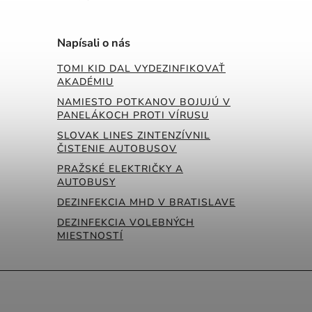
Napísali o nás
TOMI KID DAL VYDEZINFIKOVAŤ
AKADÉMIU
NAMIESTO POTKANOV BOJUJÚ V
PANELÁKOCH PROTI VÍRUSU
SLOVAK LINES ZINTENZÍVNIL
ČISTENIE AUTOBUSOV
PRAŽSKÉ ELEKTRIČKY A
AUTOBUSY
DEZINFEKCIA MHD V BRATISLAVE
DEZINFEKCIA VOLEBNÝCH
MIESTNOSTÍ