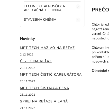
TECHNICKÉ AEROSÓLY A
PREČO
APLIKAČNÁ TECHNIKA
STAVEBNÁ CHÉMIA
Chlór je je
najrozšíren
varení. Chl
Novinky
neposlednom
Chloramíny
MPT TECH MAZIVO NA REŤAZ
pri kontakt
2.12.2022
pričom sú s
ČISTIČ NA REŤAZ
nosových sl
28.11.2022
Dlhodobé v
MPT TECH ČISTIČ KARBURÁTORA
25.11.2022
MPT TECH ČISTIACA PENA
23.11.2022
SPREJ NA REŤAZE A LANÁ
21.11.2022