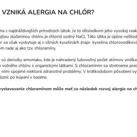
 VZNIKÁ ALERGIA NA CHLÓR?
dna z najdráždivejších prírodných látok. Je to dôsledkom jeho vysokej reakt
ejšou zlúčeninou chlóru je chlorid sodný NaCl. Táto látka je úplne neško
ór sa však vyskytuje aj v silných kyselinách (napr. kyselina chlorovodíko
 rade aj ako tzv. chloramíny.
 sú deriváty amoniaku, kde je nahradený ľubovoľný počet atómov vodíka
e voľného chlóru s organickými látkami. S chloramínmi sa stretneme pre
 nimi spojené niektoré zdravotné problémy. V krátkodobom pôsobení vyvo
izníc po kúpaní v bazéne.
ystavovanie chloramínom môže mať za následok rozvoj alergie na chl