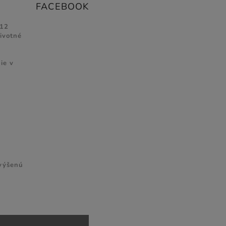
FACEBOOK
 12
životné
ie v
zvýšenú