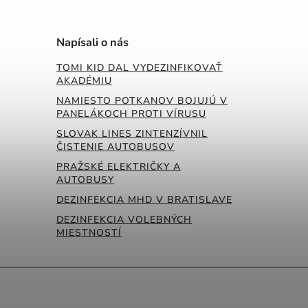
Napísali o nás
TOMI KID DAL VYDEZINFIKOVAŤ
AKADÉMIU
NAMIESTO POTKANOV BOJUJÚ V
PANELÁKOCH PROTI VÍRUSU
SLOVAK LINES ZINTENZÍVNIL
ČISTENIE AUTOBUSOV
PRAŽSKÉ ELEKTRIČKY A
AUTOBUSY
DEZINFEKCIA MHD V BRATISLAVE
DEZINFEKCIA VOLEBNÝCH
MIESTNOSTÍ