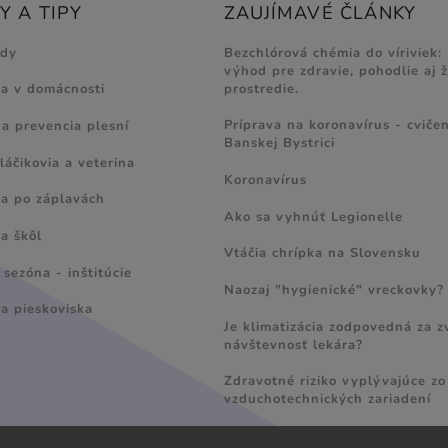
 A TIPY
ZAUJÍMAVÉ ČLÁNKY
ody
Bezchlórová chémia do víriviek:
výhod pre zdravie, pohodlie aj 
prostredie.
ia v domácnosti
Príprava na koronavírus - cvičen
 a prevencia plesní
Banskej Bystrici
láčikovia a veterina
Koronavírus
ia po záplavách
Ako sa vyhnúť Legionelle
a škôl
Vtáčia chrípka na Slovensku
sezóna - inštitúcie
Naozaj "hygienické" vreckovky?
ia pieskoviska
Je klimatizácia zodpovedná za 
návštevnosť lekára?
Zdravotné riziko vyplývajúce zo
vzduchotechnických zariadení
Radí MVDr. Ladislav Šranko