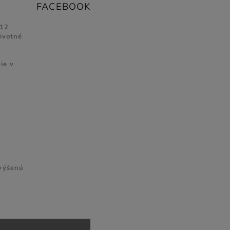
FACEBOOK
 12
životné
ie v
zvýšenú