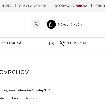
LYMPT?
ZĽAVY A VÝHODY
DOPRAVA A PLATBA
OBCH
Nákupný košík
PROFESIONÁLNA DEZINFEKCIA
PREČO POLYMPT?
0918468584
AKO 
POVRCHOV
rchov, napr. záhradného nábytku?
tálofarebnosť materiálov.