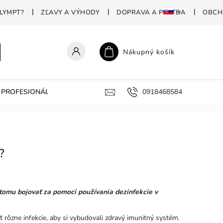
LYMPT?
ZĽAVY A VÝHODY
DOPRAVA A PLATBA
OBCH
Nákupný košík
PROFESIONÁLNA DEZINFEKCIA
PREČO POLYMPT?
0918468584
AKO 
?
tomu bojovať za pomoci používania dezinfekcie v
ť rôzne infekcie, aby si vybudovali zdravý imunitný systém.