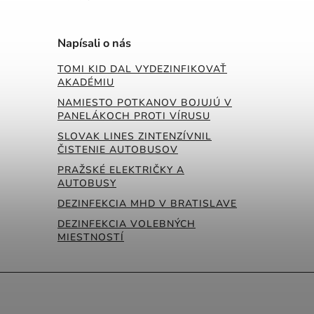
Napísali o nás
TOMI KID DAL VYDEZINFIKOVAŤ
AKADÉMIU
NAMIESTO POTKANOV BOJUJÚ V
PANELÁKOCH PROTI VÍRUSU
SLOVAK LINES ZINTENZÍVNIL
ČISTENIE AUTOBUSOV
PRAŽSKÉ ELEKTRIČKY A
AUTOBUSY
DEZINFEKCIA MHD V BRATISLAVE
DEZINFEKCIA VOLEBNÝCH
MIESTNOSTÍ