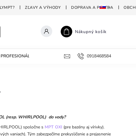
LYMPT?
ZĽAVY A VÝHODY
DOPRAVA A PLATBA
OBCH
Nákupný košík
PROFESIONÁLNA DEZINFEKCIA
PREČO POLYMPT?
0918468584
AKO 
?
POOL (resp. WHIRLPOOL) do vody?
WHIRLPOOL)
spoločne s
MPT OXI
(pre bazény aj vírivky).
ivých vaniach). Tým zabezpečíme prekysličenie a prejasnenie