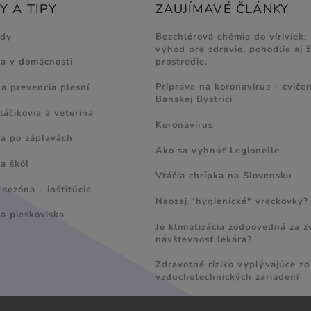
 A TIPY
ZAUJÍMAVÉ ČLÁNKY
ody
Bezchlórová chémia do víriviek:
výhod pre zdravie, pohodlie aj 
prostredie.
ia v domácnosti
Príprava na koronavírus - cvičen
 a prevencia plesní
Banskej Bystrici
láčikovia a veterina
Koronavírus
ia po záplavách
Ako sa vyhnúť Legionelle
a škôl
Vtáčia chrípka na Slovensku
sezóna - inštitúcie
Naozaj "hygienické" vreckovky?
ia pieskoviska
Je klimatizácia zodpovedná za 
návštevnosť lekára?
Zdravotné riziko vyplývajúce zo
vzduchotechnických zariadení
Radí MVDr. Ladislav Šranko