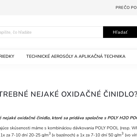
PREČO PO
Hľadať
RIEDKY
TECHNICKÉ AEROSÓLY A APLIKAČNÁ TECHNIKA
OTREBNÉ NEJAKÉ OXIDAČNÉ ČINIDLO
é nejaké oxidačné
činidlo
, ktoré sa pridáva spoločne s POLY H2O 
ajúce skúsenosti máme s kombináciou dávkovania
POLY POOL (resp. 
3
3
1x za 7-10 dní 20-25 g/m
(v bazénoch) a 1x za 7-10 dní 50 g/m
(vo vír