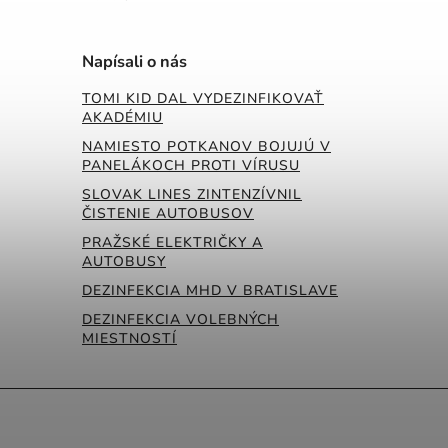
Napísali o nás
TOMI KID DAL VYDEZINFIKOVAŤ
AKADÉMIU
NAMIESTO POTKANOV BOJUJÚ V
PANELÁKOCH PROTI VÍRUSU
SLOVAK LINES ZINTENZÍVNIL
ČISTENIE AUTOBUSOV
PRAŽSKÉ ELEKTRIČKY A
AUTOBUSY
DEZINFEKCIA MHD V BRATISLAVE
DEZINFEKCIA VOLEBNÝCH
MIESTNOSTÍ