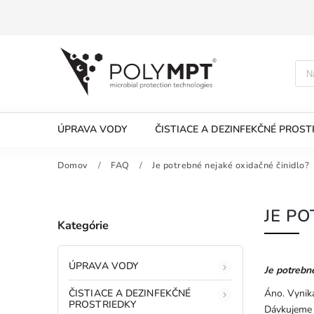
ÚPRAVA VODY
ČISTIACE A DEZINFEKČNÉ PROST
Domov
/
FAQ
/
Je potrebné nejaké oxidačné činidlo?
JE P
Kategórie
ÚPRAVA VODY
Je potrebn
ČISTIACE A DEZINFEKČNÉ
Áno. Vynik
PROSTRIEDKY
D
ávkujeme 