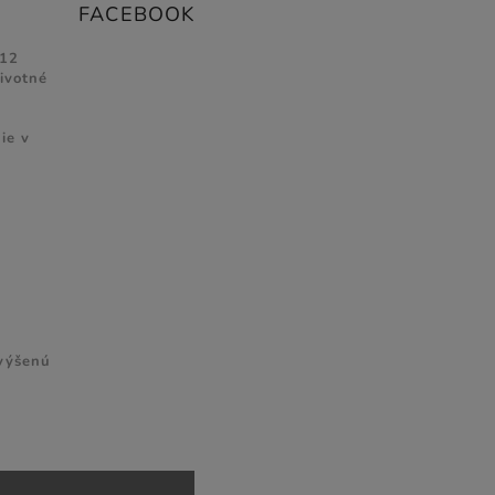
FACEBOOK
 12
životné
ie v
zvýšenú