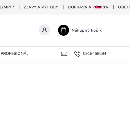
LYMPT?
ZĽAVY A VÝHODY
DOPRAVA A PLATBA
OBCH
Nákupný košík
PROFESIONÁLNA DEZINFEKCIA
PREČO POLYMPT?
0918468584
AKO 