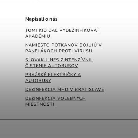
Napísali o nás
TOMI KID DAL VYDEZINFIKOVAŤ
AKADÉMIU
NAMIESTO POTKANOV BOJUJÚ V
PANELÁKOCH PROTI VÍRUSU
SLOVAK LINES ZINTENZÍVNIL
ČISTENIE AUTOBUSOV
PRAŽSKÉ ELEKTRIČKY A
AUTOBUSY
DEZINFEKCIA MHD V BRATISLAVE
DEZINFEKCIA VOLEBNÝCH
MIESTNOSTÍ