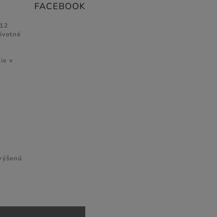
FACEBOOK
 12
životné
ie v
zvýšenú