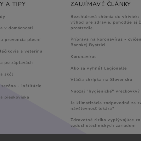
 A TIPY
ZAUJÍMAVÉ ČLÁNKY
ody
Bezchlórová chémia do víriviek:
výhod pre zdravie, pohodlie aj 
prostredie.
ia v domácnosti
Príprava na koronavírus - cvičen
 a prevencia plesní
Banskej Bystrici
láčikovia a veterina
Koronavírus
ia po záplavách
Ako sa vyhnúť Legionelle
a škôl
Vtáčia chrípka na Slovensku
sezóna - inštitúcie
Naozaj "hygienické" vreckovky?
ia pieskoviska
Je klimatizácia zodpovedná za 
návštevnosť lekára?
Zdravotné riziko vyplývajúce zo
vzduchotechnických zariadení
Radí MVDr. Ladislav Šranko