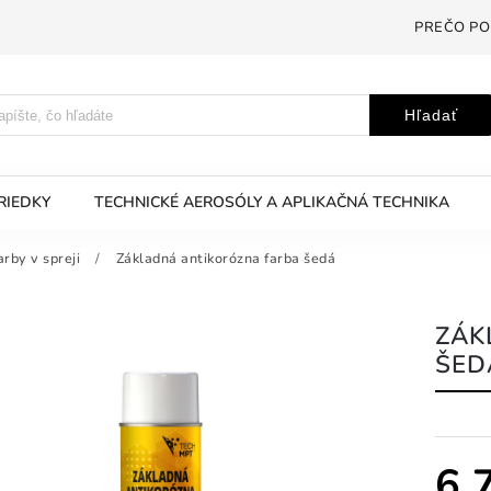
PREČO PO
Hľadať
RIEDKY
TECHNICKÉ AEROSÓLY A APLIKAČNÁ TECHNIKA
arby v spreji
/
Základná antikorózna farba šedá
ZÁK
ŠED
6,