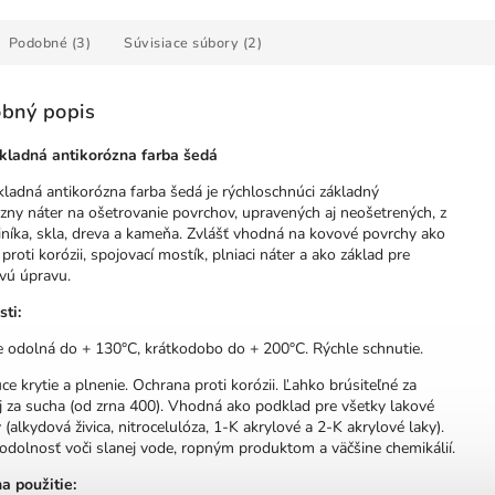
Podobné (3)
Súvisiace súbory (2)
bný popis
ladná antikorózna farba šedá
ladná antikorózna farba šedá je rýchloschnúci základný
zny náter na ošetrovanie povrchov, upravených aj neošetrených, z
iníka, skla, dreva a kameňa. Zvlášť vhodná na kovové povrchy ako
proti korózii, spojovací mostík, plniaci náter a ako základ pre
vú úpravu.
ti:
e odolná do + 130°C, krátkodobo do + 200°C. Rýchle schnutie.
ce krytie a plnenie. Ochrana proti korózii. Ľahko brúsiteľné za
j za sucha (od zrna 400). Vhodná ako podklad pre všetky lakové
(alkydová živica, nitrocelulóza, 1-K akrylové a 2-K akrylové laky).
odolnosť voči slanej vode, ropným produktom a väčšine chemikálií.
a použitie: