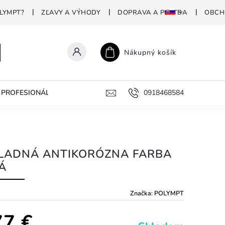
LYMPT?
ZĽAVY A VÝHODY
DOPRAVA A PLATBA
OBCH
Nákupný košík
PROFESIONÁLNA DEZINFEKCIA
PREČO POLYMPT?
0918468584
AKO 
LADNÁ ANTIKORÓZNA FARBA
Á
Značka:
POLYMPT
77 €