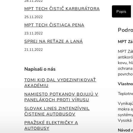
28.11.2022
MPT TECH ČISTIČ KARBURÁTORA
Popis
25.11.2022
MPT TECH ČISTIACA PENA
Podro
23.11.2022
SPREJ NA REŤAZE A LANÁ
MPT Zák
21.11.2022
MPT Zák
antikoró
kovu, hl
Napísali o nás
ochrana 
povrcho
TOMI KID DAL VYDEZINFIKOVAŤ
Vlastnos
AKADÉMIU
Teplotn
NAMIESTO POTKANOV BOJUJÚ V
PANELÁKOCH PROTI VÍRUSU
Vynikajú
SLOVAK LINES ZINTENZÍVNIL
mokra a
ČISTENIE AUTOBUSOV
systémy 
Vysoká 
PRAŽSKÉ ELEKTRIČKY A
AUTOBUSY
Návod n