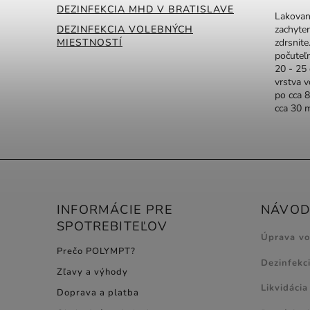
DEZINFEKCIA MHD V BRATISLAVE
Lakované
DEZINFEKCIA VOLEBNÝCH
zachyten
MIESTNOSTÍ
zdrsnite
počuteľn
20 - 25
vrstva 
po cca 8
cca 30 
INFORMÁCIE PRE
NÁVODY
SPOTREBITEĽOV
Úprava v
Prečo POLYMPT?
Dezinfekc
Zľavy a výhody
Likvidácia
Doprava a platba