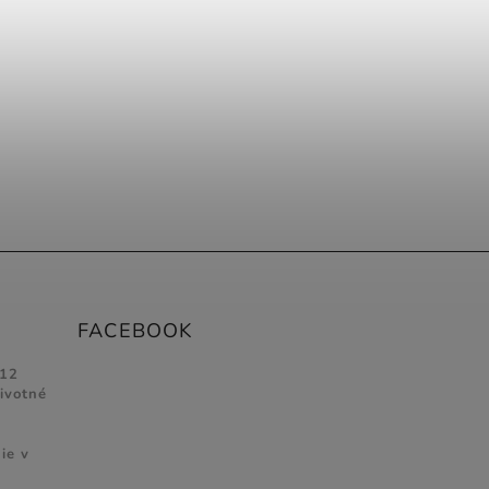
FACEBOOK
 12
životné
ie v