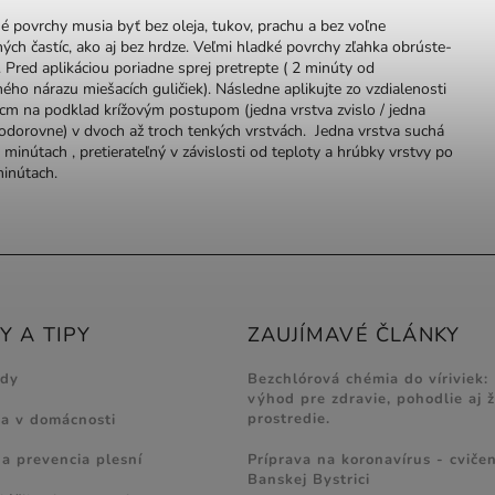
 povrchy musia byť bez oleja, tukov, prachu a bez voľne
ých častíc, ako aj bez hrdze. Veľmi hladké povrchy zľahka obrúste-
. Pred aplikáciou poriadne sprej pretrepte ( 2 minúty od
ého nárazu miešacích guličiek). Následne aplikujte zo vzdialenosti
 cm na podklad krížovým postupom (jedna vrstva zvislo / jedna
vodorovne) v dvoch až troch tenkých vrstvách. Jedna vrstva suchá
 minútach , pretierateľný v závislosti od teploty a hrúbky vrstvy po
minútach.
 A TIPY
ZAUJÍMAVÉ ČLÁNKY
ody
Bezchlórová chémia do víriviek:
výhod pre zdravie, pohodlie aj 
prostredie.
ia v domácnosti
Príprava na koronavírus - cvičen
 a prevencia plesní
Banskej Bystrici