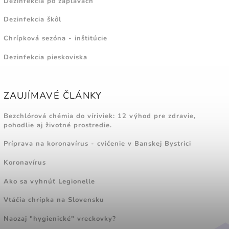
Dezinfekcia po záplavách
Dezinfekcia škôl
Chrípková sezóna - inštitúcie
Dezinfekcia pieskoviska
ZAUJÍMAVÉ ČLÁNKY
Bezchlórová chémia do víriviek: 12 výhod pre zdravie,
pohodlie aj životné prostredie.
Príprava na koronavírus - cvičenie v Banskej Bystrici
Koronavírus
Ako sa vyhnúť Legionelle
Vtáčia chrípka na Slovensku
Naozaj "hygienické" vreckovky?