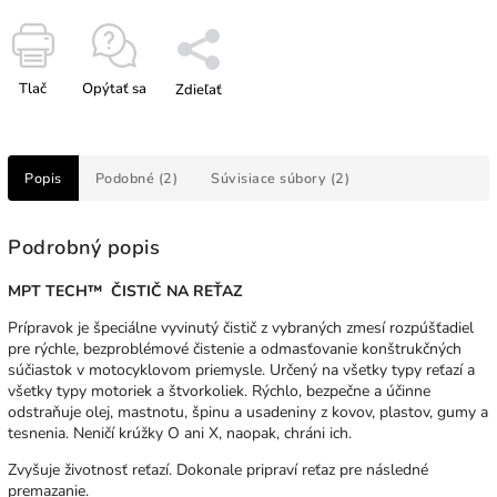
Tlač
Opýtať sa
Zdieľať
Popis
Podobné (2)
Súvisiace súbory (2)
Podrobný popis
MPT TECH™ ČISTIČ NA REŤAZ
Prípravok je špeciálne vyvinutý čistič z vybraných zmesí rozpúšťadiel
pre rýchle, bezproblémové čistenie a odmasťovanie konštrukčných
súčiastok v motocyklovom priemysle. Určený na všetky typy reťazí a
všetky typy motoriek a štvorkoliek. Rýchlo, bezpečne a účinne
odstraňuje olej, mastnotu, špinu a usadeniny z kovov, plastov, gumy a
tesnenia. Neničí krúžky O ani X, naopak, chráni ich.
Zvyšuje životnosť reťazí. Dokonale pripraví reťaz pre následné
premazanie.