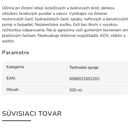
Účinný pri čistení reťazí, kotúčových a bubnových bŕzd, zámkov,
obložení, brzdových puzdier a valcov. Vynikajúci na čistenie
motorových častí, hydraulických častí, spojky, naftových a benzínových
púmp a čerpadiel. Nezanecháva zvyšky, čistí bez škvŕn s vysokou
rýchlosťou odparovania. Nie je agresívny voči gumeným tesneniam ani
plastovým častiam. Neobsahuje chlórové rozpúšťadlá, AOX, silikón a
acetón.
Parametre
Kategória
:
Technické spreje
EAN
:
8586022652202
Obsah
:
500 ml
SÚVISIACI TOVAR