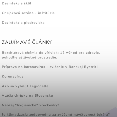
Dezinfekcia škôl
Chrípková sezóna - inštitúcie
Dezinfekcia pieskoviska
ZAUJÍMAVÉ ČLÁNKY
Bezchlórová chémia do víriviek: 12 výhod pre zdravie,
pohodlie aj životné prostredie.
Príprava na koronavírus - cvičenie v Banskej Bystrici
Koronavírus
Ako sa vyhnúť Legionelle
Vtáčia chrípka na Slovensku
Naozaj "hygienické" vreckovky?
Je klimatizácia zodpovedná za zvýšenú návštevnosť lekára?