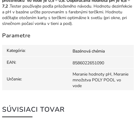
prostriedku vo vode je 0,5 – 0,8.
Odporúčaná hodnota pH je 6,8 –
7,2
.
Tester používajte podľa priloženého návodu. Hodnotu dezinfekcie
a pH v bazéne určíte porovnaním s farebnými terčíkmi.
Hodnotu
odčítajte otočením karty s terčíkmi optimálne k svetlu (pri okne, pri
slnečnom počasí vonku v tieni a pod).
Parametre
Kategória
:
Bazénová chémia
EAN
:
8586022651090
Meranie hodnoty pH, Meranie
Určenie
:
množstva POLY POOL vo
vode
SÚVISIACI TOVAR