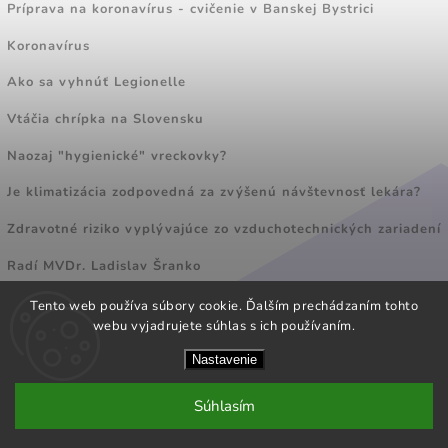
Príprava na koronavírus - cvičenie v Banskej Bystrici
Koronavírus
Ako sa vyhnúť Legionelle
Vtáčia chrípka na Slovensku
Naozaj "hygienické" vreckovky?
Je klimatizácia zodpovedná za zvýšenú návštevnosť lekára?
Zdravotné riziko vyplývajúce zo vzduchotechnických zariadení
Radí MVDr. Ladislav Šranko
Tento web používa súbory cookie. Ďalším prechádzaním tohto
webu vyjadrujete súhlas s ich používaním.
FACEBOOK
Nastavenie
Súhlasím
Copyright 2026
POLYMPT s.r.o.
. Všetky práva vyhradené.