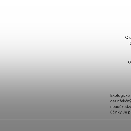
Os
O
Ekologické
dezinfekčn
nepoškodzuj
účinky. Je 