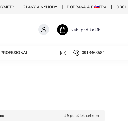
LYMPT?
ZĽAVY A VÝHODY
DOPRAVA A PLATBA
OBCH
Nákupný košík
PROFESIONÁLNA DEZINFEKCIA
PREČO POLYMPT?
0918468584
AKO 
19
položiek celkom
ne