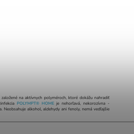
založené na aktívnych polyméroch, ktoré dokážu nahradiť
infekcia
POLYMPT® HOME
je nehorľavá, nekorozívna -
ma. Neobsahuje alkohol, aldehydy ani fenoly, nemá vedľajšie