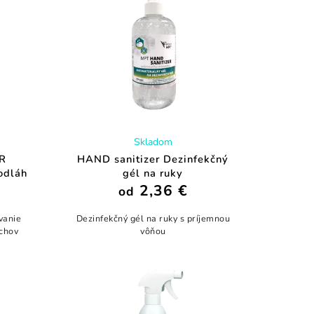
Skladom
R
HAND sanitizer Dezinfekčný
odláh
gél na ruky
2,36 €
od
vanie
Dezinfekčný gél na ruky s príjemnou
rchov
vôňou