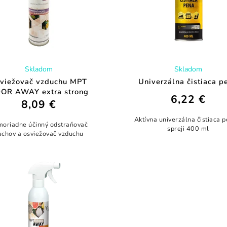
Skladom
Skladom
viežovač vzduchu MPT
Univerzálna čistiaca p
OR AWAY extra strong
6,22 €
8,09 €
Aktívna univerzálna čistiaca p
oriadne účinný odstraňovač
spreji 400 ml
achov a osviežovač vzduchu