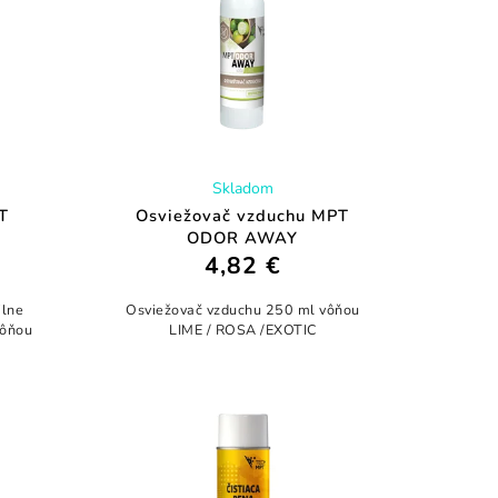
Skladom
T
Osviežovač vzduchu MPT
ODOR AWAY
4,82 €
ilne
Osviežovač vzduchu 250 ml vôňou
vôňou
LIME / ROSA /EXOTIC