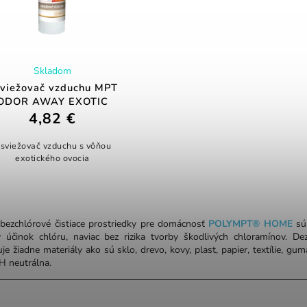
Skladom
viežovač vzduchu MPT
ODOR AWAY EXOTIC
4,82 €
sviežovač vzduchu s vôňou
exotického ovocia
 bezchlórové čistiace prostriedky pre domácnosť
POLYMPT® HOME
sú 
ý účinok chlóru, naviac bez rizika tvorby škodlivých chloramínov.
Dez
e žiadne materiály ako sú sklo, drevo, kovy, plast, papier, textílie, gu
pH neutrálna.