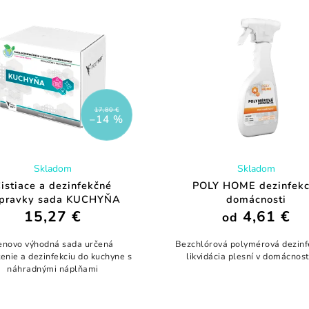
17,80 €
–14 %
Skladom
Skladom
istiace a dezinfekčné
POLY HOME dezinfekc
ípravky sada KUCHYŇA
domácnosti
15,27 €
4,61 €
od
enovo výhodná sada určená
Bezchlórová polymérová dezinf
tenie a dezinfekciu do kuchyne s
likvidácia plesní v domácnos
náhradnými náplňami