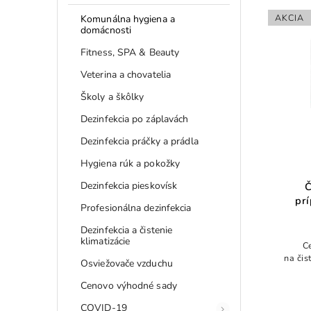
AKCIA
Komunálna hygiena a
domácnosti
Fitness, SPA & Beauty
Veterina a chovatelia
Školy a škôlky
Dezinfekcia po záplavách
Dezinfekcia práčky a prádla
Hygiena rúk a pokožky
Dezinfekcia pieskovísk
Č
pr
Profesionálna dezinfekcia
Dezinfekcia a čistenie
klimatizácie
C
na čis
Osviežovače vzduchu
Cenovo výhodné sady
COVID-19