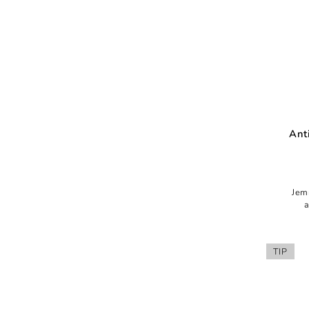
Ant
Jem
a
TIP